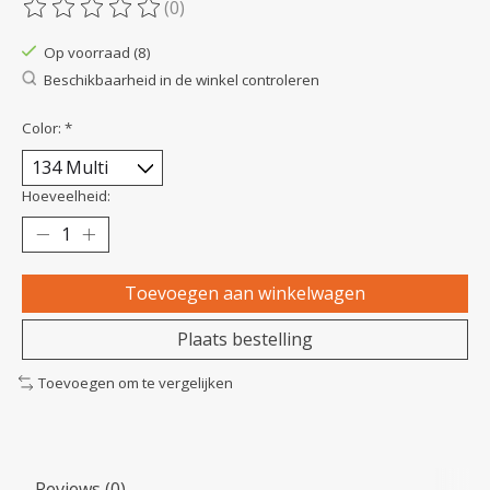
(0)
De beoordeling van dit product is
0
van de 5
Op voorraad (8)
Beschikbaarheid in de winkel controleren
Color:
*
Hoeveelheid:
Toevoegen aan winkelwagen
Plaats bestelling
Toevoegen om te vergelijken
Reviews (0)