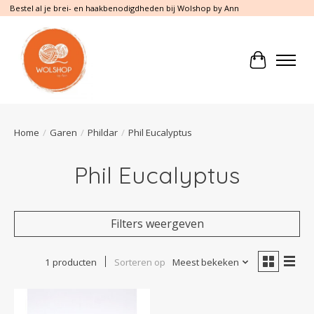
Bestel al je brei- en haakbenodigdheden bij Wolshop by Ann
Winkelwa
Home
/
Garen
/
Phildar
/
Phil Eucalyptus
Phil Eucalyptus
Filters weergeven
1 producten
Sorteren op
Meest bekeken