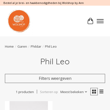
Bestel al je brei- en haakbenodigdheden bij Wolshop by Ann
Winkelwa
Home
/
Garen
/
Phildar
/
Phil Leo
Phil Leo
Filters weergeven
1 producten
Sorteren op
Meest bekeken