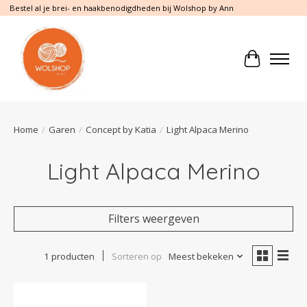
Bestel al je brei- en haakbenodigdheden bij Wolshop by Ann
Winkelwa
Home
/
Garen
/
Concept by Katia
/
Light Alpaca Merino
Light Alpaca Merino
Filters weergeven
1 producten
Sorteren op
Meest bekeken