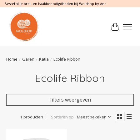
Bestel al je brei- en haakbenodigdheden bij Wolshop by Ann
Winkelwa
Home
/
Garen
/
Katia
/
Ecolife Ribbon
Ecolife Ribbon
Filters weergeven
1 producten
Sorteren op
Meest bekeken