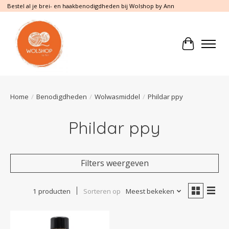
Bestel al je brei- en haakbenodigdheden bij Wolshop by Ann
Winkelwa
Home
/
Benodigdheden
/
Wolwasmiddel
/
Phildar ppy
Phildar ppy
Filters weergeven
1 producten
Sorteren op
Meest bekeken