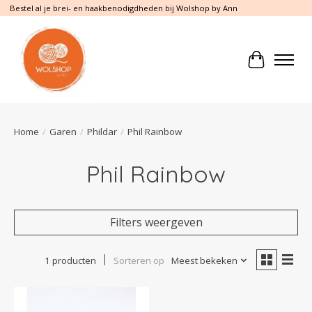
Bestel al je brei- en haakbenodigdheden bij Wolshop by Ann
Winkelwa
Home
/
Garen
/
Phildar
/
Phil Rainbow
Phil Rainbow
Filters weergeven
1 producten
Sorteren op
Meest bekeken