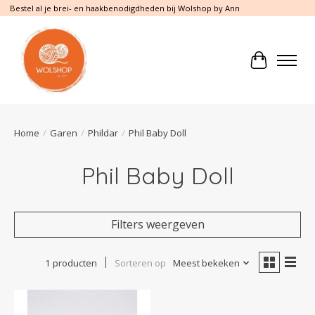
Bestel al je brei- en haakbenodigdheden bij Wolshop by Ann
Winkelwa
Home
/
Garen
/
Phildar
/
Phil Baby Doll
Phil Baby Doll
Filters weergeven
1 producten
Sorteren op
Meest bekeken