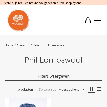
Bestel al je brei- en haakbenodigdheden bij Wolshop by Ann
Winkelwa
Home
/
Garen
/
Phildar
/
Phil Lambswool
Phil Lambswool
Filters weergeven
1 producten
Sorteren op
Meest bekeken