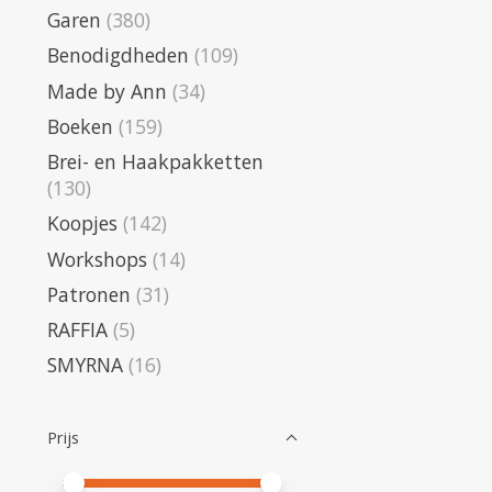
Garen
(380)
Benodigdheden
(109)
Made by Ann
(34)
Boeken
(159)
Brei- en Haakpakketten
(130)
Koopjes
(142)
Workshops
(14)
Patronen
(31)
RAFFIA
(5)
SMYRNA
(16)
Prijs
Minimale prijswaarde
Price maximum value