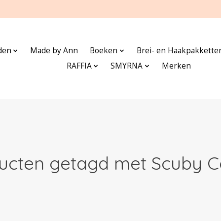
den
Made by Ann
Boeken
Brei- en Haakpakkette
RAFFIA
SMYRNA
Merken
ucten getagd met Scuby C