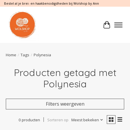
Bestel al je brei- en haakbenodigdheden bij Wolshop by Ann
Winkelwa
Home
/
Tags
/
Polynesia
Producten getagd met
Polynesia
Filters weergeven
0 producten
Sorteren op
Meest bekeken