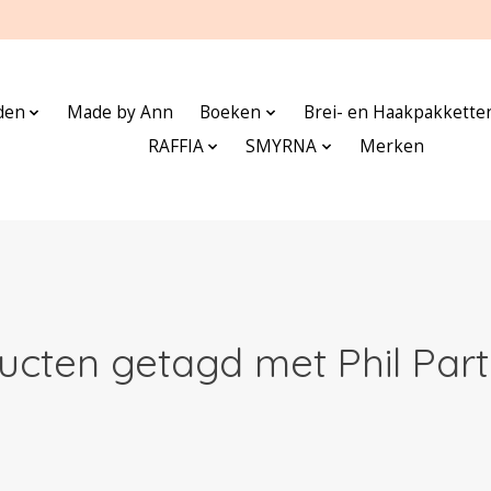
den
Made by Ann
Boeken
Brei- en Haakpakkette
RAFFIA
SMYRNA
Merken
ucten getagd met Phil Part