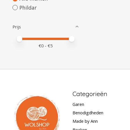
Phildar
Prijs
Minimale prijswaarde
Price maximum value
€
0
- €
5
Categorieën
Garen
Benodigdheden
Made by Ann
Boeken