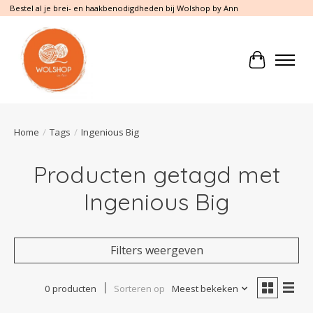
Bestel al je brei- en haakbenodigdheden bij Wolshop by Ann
Winkelwa
Home
/
Tags
/
Ingenious Big
Producten getagd met
Ingenious Big
Filters weergeven
0 producten
Sorteren op
Meest bekeken