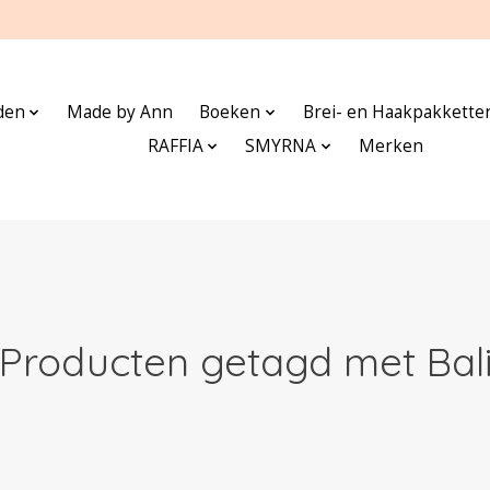
den
Made by Ann
Boeken
Brei- en Haakpakkette
RAFFIA
SMYRNA
Merken
Producten getagd met Bal