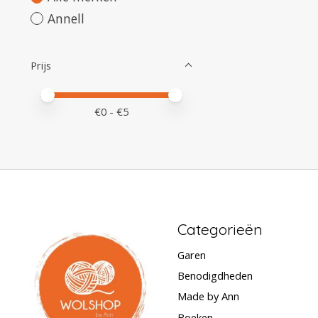
Annell
Prijs
Minimale prijswaarde
Price maximum value
€
0
- €
5
Categorieën
Garen
Benodigdheden
Made by Ann
Boeken