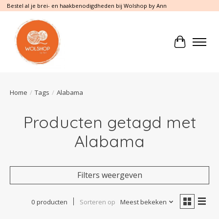
Bestel al je brei- en haakbenodigdheden bij Wolshop by Ann
Winkelwa
Home
/
Tags
/
Alabama
Producten getagd met
Alabama
Filters weergeven
0 producten
Sorteren op
Meest bekeken