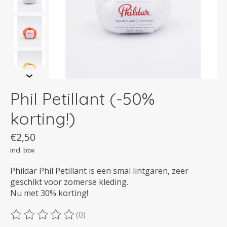
Phil Petillant (-50%
korting!)
€2,50
Incl. btw
Phildar Phil Petillant is een smal lintgaren, zeer
geschikt voor zomerse kleding.
Nu met 30% korting!
(0)
De beoordeling van dit product is
0
van de 5