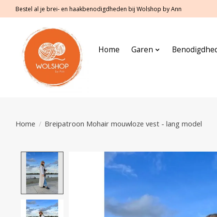
Bestel al je brei- en haakbenodigdheden bij Wolshop by Ann
Home
Garen
Benodigdhe
Home
/
Breipatroon Mohair mouwloze vest - lang model
Product image slideshow Items