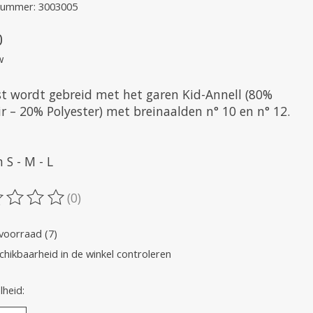
lnummer: 3003005
0
w
st wordt gebreid met het garen Kid-Annell (80%
r – 20% Polyester) met breinaalden n° 10 en n° 12.
 S - M - L
(0)
oordeling van dit product is
0
van de 5
voorraad (7)
chikbaarheid in de winkel controleren
heid: