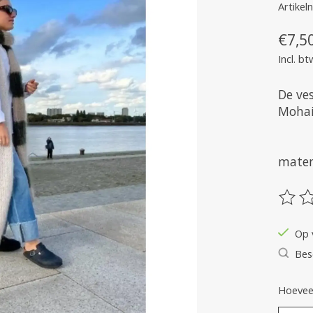
Artike
€7,5
Incl. bt
De ve
Mohai
maten
De be
Op 
Bes
Hoeveel