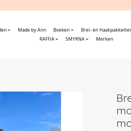
den
Made by Ann
Boeken
Brei- en Haakpakkette
RAFFIA
SMYRNA
Merken
Br
mo
mo