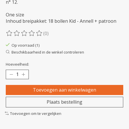
n° 12.
One size
Inhoud breipakket: 18 bollen Kid - Annell + patroon
(0)
De beoordeling van dit product is
0
van de 5
Op voorraad (1)
Beschikbaarheid in de winkel controleren
Hoeveelheid:
Toevoegen aan winkelwagen
Plaats bestelling
Toevoegen om te vergelijken