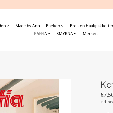
den
Made by Ann
Boeken
Brei- en Haakpakkette
RAFFIA
SMYRNA
Merken
Ka
€7,5
Incl. bt