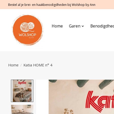
Bestel al je brei- en haakbenodigdheden bij Wolshop by Ann
Home
Garen
Benodigdhe
Home
/
Katia HOME n° 4
Product image slideshow Items