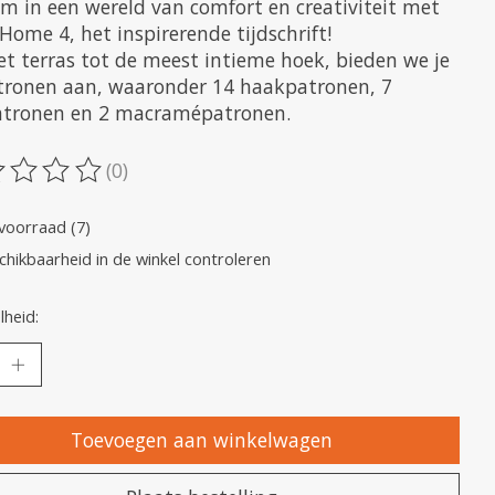
m in een wereld van comfort en creativiteit met
Home 4, het inspirerende tijdschrift!
et terras tot de meest intieme hoek, bieden we je
tronen aan, waaronder 14 haakpatronen, 7
atronen en 2 macramépatronen.
(0)
oordeling van dit product is
0
van de 5
voorraad (7)
chikbaarheid in de winkel controleren
heid:
Toevoegen aan winkelwagen