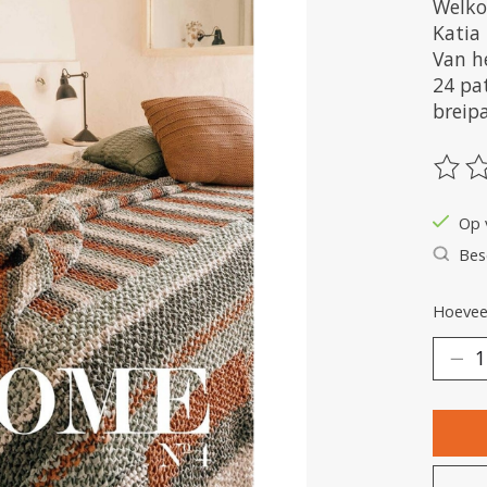
Welko
Katia 
Van h
24 pa
breip
De be
Op 
Bes
Hoeveel