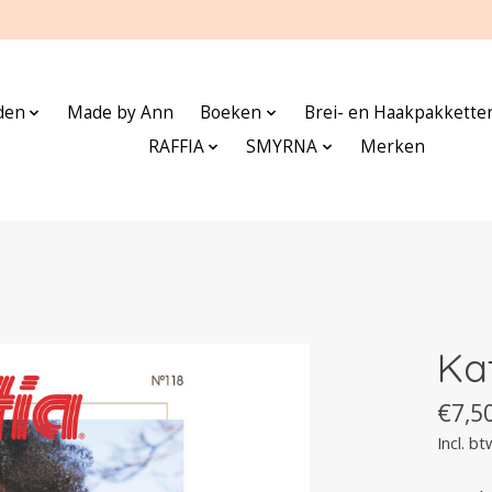
den
Made by Ann
Boeken
Brei- en Haakpakkette
RAFFIA
SMYRNA
Merken
Ka
€7,5
Incl. bt