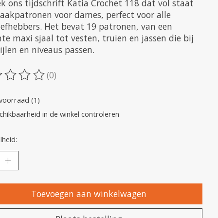
 ons tijdschrift Katia Crochet 118 dat vol staat
aakpatronen voor dames, perfect voor alle
iefhebbers. Het bevat 19 patronen, van een
te maxi sjaal tot vesten, truien en jassen die bij
tijlen en niveaus passen.
(0)
oordeling van dit product is
0
van de 5
voorraad (1)
chikbaarheid in de winkel controleren
heid:
Toevoegen aan winkelwagen