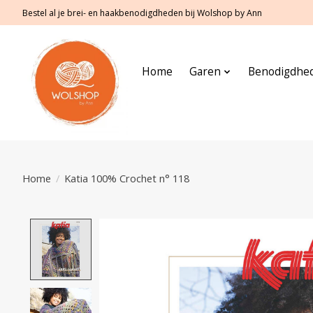
Bestel al je brei- en haakbenodigdheden bij Wolshop by Ann
Home
Garen
Benodigdhe
Home
/
Katia 100% Crochet n° 118
Product image slideshow Items