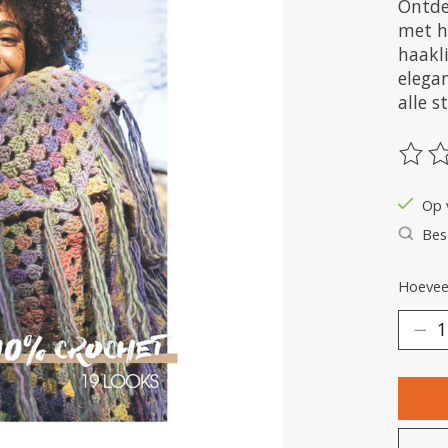
Ontdek
met h
haakl
elegan
alle s
De be
Op 
Bes
Hoeveel