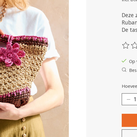
Deze 
Ruban 
De ta
De be
Op 
Bes
Hoeveel