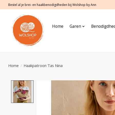
Bestel al je brei- en haakbenodigdheden bij Wolshop by Ann
Home
Garen
Benodigdhe
Home
/
Haakpatroon Tas Nina
Product image slideshow Items