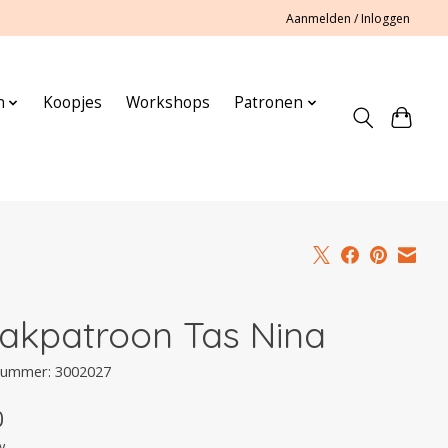
Aanmelden / Inloggen
n
Koopjes
Workshops
Patronen
akpatroon Tas Nina
lnummer: 3002027
0
w