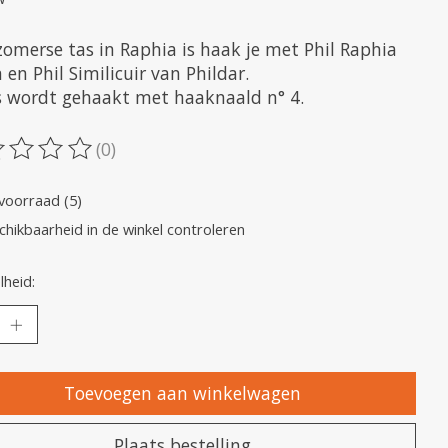
zomerse tas in Raphia is haak je met Phil Raphia
en Phil Similicuir van Phildar.
s wordt gehaakt met haaknaald n° 4.
(0)
oordeling van dit product is
0
van de 5
voorraad (5)
chikbaarheid in de winkel controleren
heid:
Toevoegen aan winkelwagen
Plaats bestelling