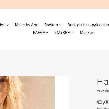
den
Made by Ann
Boeken
Brei- en Haakpakkette
RAFFIA
SMYRNA
Merken
Ha
Artike
€3,0
Incl. bt