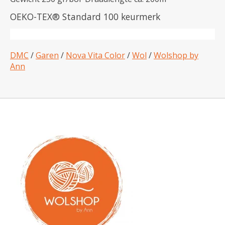
OEKO-TEX® Standard 100 keurmerk
DMC
/
Garen
/
Nova Vita Color
/
Wol
/
Wolshop by
Ann