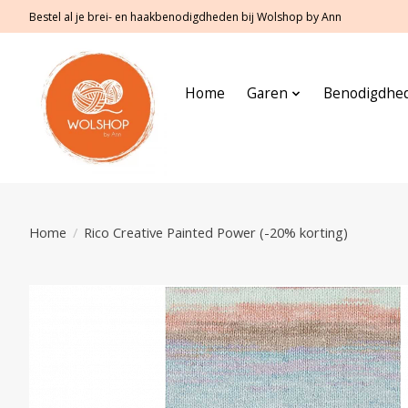
Bestel al je brei- en haakbenodigdheden bij Wolshop by Ann
Home
Garen
Benodigdhe
Home
/
Rico Creative Painted Power (-20% korting)