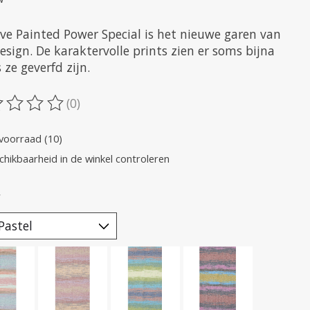
ive Painted Power Special is het nieuwe garen van
esign. De karaktervolle prints zien er soms bijna
s ze geverfd zijn.
(0)
oordeling van dit product is
0
van de 5
voorraad (10)
chikbaarheid in de winkel controleren
*