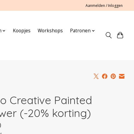
Aanmelden / Inloggen
n
Koopjes
Workshops
Patronen
co Creative Painted
wer (-20% korting)
0
w