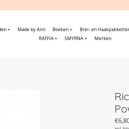
den
Made by Ann
Boeken
Brei- en Haakpakkette
RAFFIA
SMYRNA
Merken
Ri
Po
€6,8
Incl. bt