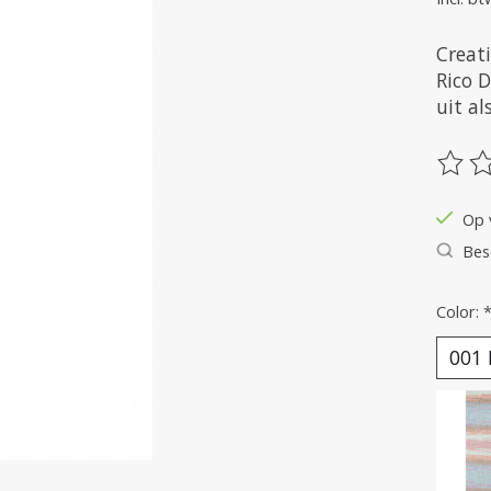
Creat
Rico D
uit al
De be
Op 
Bes
Color: