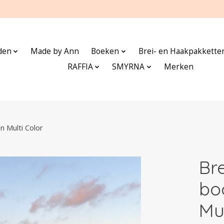
den
Made by Ann
Boeken
Brei- en Haakpakkette
RAFFIA
SMYRNA
Merken
n Multi Color
Br
bo
Mul