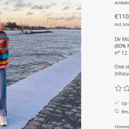
Artike
€110
Incl. bt
De Mo
(80% 
n° 12.
One s
Inhou
De be
Op 
Bes
Hoeveel