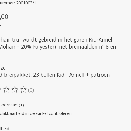
lnummer: 2001003/1
,00
w
hair trui wordt gebreid in het garen Kid-Annell
Mohair – 20% Polyester) met breinaalden n° 8 en
ize
d breipakket: 23 bollen Kid - Annell + patroon
(0)
oordeling van dit product is
0
van de 5
voorraad (1)
chikbaarheid in de winkel controleren
heid: