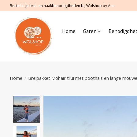
Bestel al je brei- en haakbenodigdheden bij Wolshop by Ann
Home
Garen
Benodigdhe
Home
/
Breipakket Mohair trui met boothals en lange mouwe
Product image slideshow Items