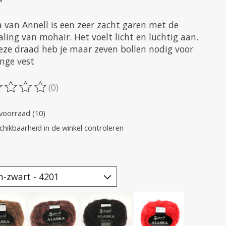
a van Annell is een zeer zacht garen met de
aling van mohair. Het voelt licht en luchtig aan.
eze draad heb je maar zeven bollen nodig voor
ange vest
(0)
oordeling van dit product is
0
van de 5
voorraad (10)
chikbaarheid in de winkel controleren
*