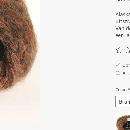
Alask
uitstr
Van d
een l
De be
Op 
Bes
Color: