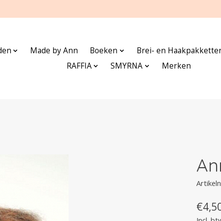
den
Made by Ann
Boeken
Brei- en Haakpakkette
RAFFIA
SMYRNA
Merken
An
Artike
€4,5
Incl. bt